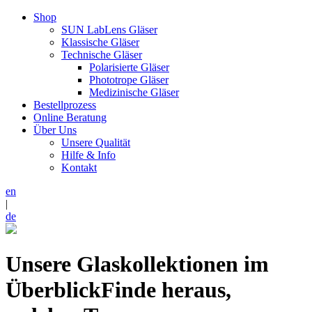
Shop
SUN LabLens Gläser
Klassische Gläser
Technische Gläser
Polarisierte Gläser
Phototrope Gläser
Medizinische Gläser
Bestellprozess
Online Beratung
Über Uns
Unsere Qualität
Hilfe & Info
Kontakt
en
|
de
Unsere Glaskollektionen im
Überblick
Finde heraus,