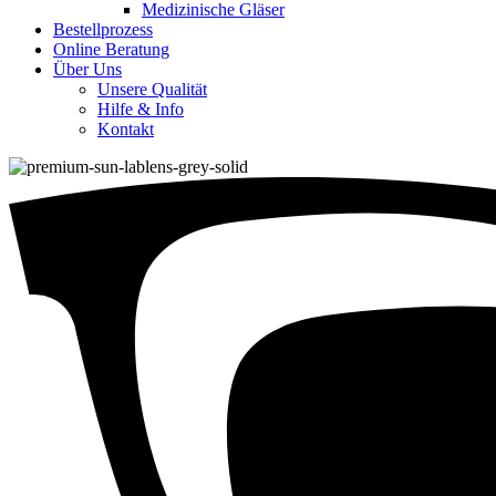
Medizinische Gläser
Bestellprozess
Online Beratung
Über Uns
Unsere Qualität
Hilfe & Info
Kontakt